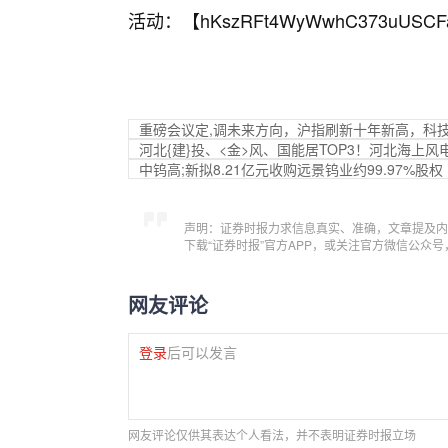
活动：【
hKszRFt4WyWwhC373uUSCF
重磅会议定,调未来方向，沪指刷新十年新高，科技股再度
河北{建}投、<金>风、国能居TOP3！河北海上风
中钨高;新拟8.21亿元收购远景钨业约99.97%股权
声明：证券时报力求信息真实、准确，文章提及内
下载“证券时报”官方APP，或关注官方微信公众
网友评论
登录
后可以发言
网友评论仅供其表达个人看法，并不表明证券时报立场